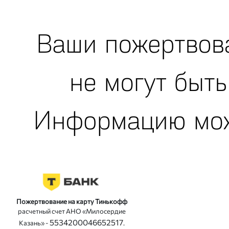
Пожертвование на карту Тинькофф
расчетный счет АНО «Милосердие
5534200046652517
Казань» -
.