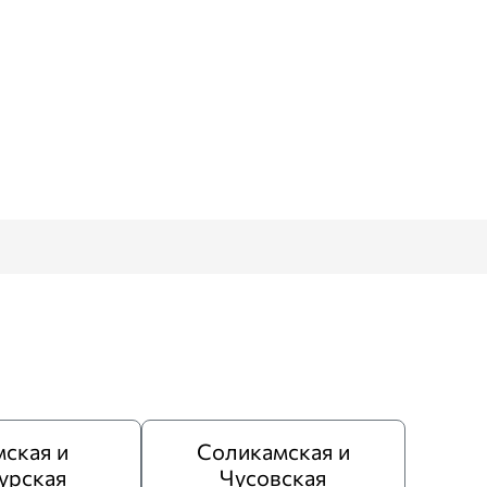
ская и
Соликамская и
урская
Чусовская