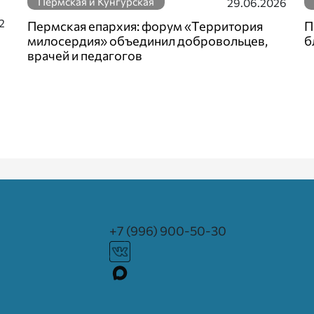
Пермская и Кунгурская
29.06.2026
2
Пермская епархия: форум «Территория
П
милосердия» объединил добровольцев,
б
врачей и педагогов
+7 (996) 900-50-30