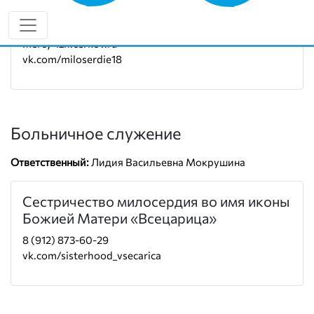
Руководитель:
иерей Олег Митчицков
8 (912) 007-17-82
mercy-izh.cerkov.ru
vk.com/miloserdie18
Больничное служение
Ответственный:
Лидия Васильевна Мокрушина
Сестричество милосердия во имя иконы
Божией Матери «Всецарица»
8 (912) 873-60-29
vk.com/sisterhood_vsecarica