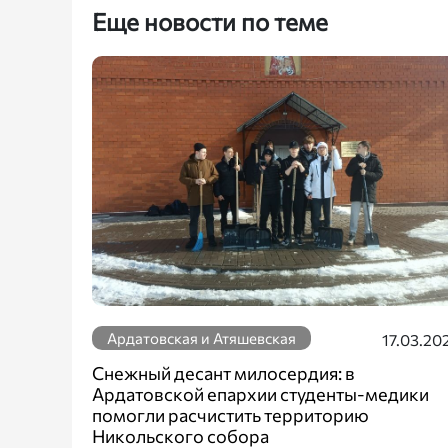
Еще новости по теме
Ардатовская и Атяшевская
17.03.20
Снежный десант милосердия: в
Ардатовской епархии студенты-медики
помогли расчистить территорию
Никольского собора