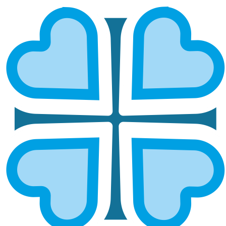
ВЯТСКАЯ
ГЛАВНАЯ
МИТРОПОЛИИ
ВЯТСКАЯ
Вятская и
Уржумская и
Слободская
Омутнинская
Яранская и Лузская
Еще новости по теме