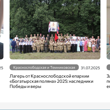
Краснослободская и Темниковская
25
31.07.2025
Лагерь от Краснослободской епархии
З
«Богатырская поляна» 2025: наследники
п
Победы и веры
е