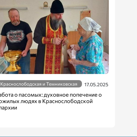
Краснослободская и Темниковская
17.05.2025
абота о пасомых: духовное попечение о
ожилых людях в Краснослободской
пархии