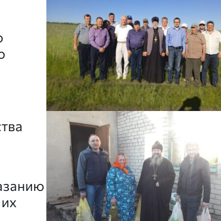
ю
ю
ства
в
казанию
 их