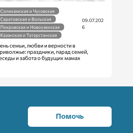
Соликамская и Чусовская
Саратовская и Вольская
09.07.202
6
Покровская и Новоузенская
Казанская и Татарстанская
ень семьи, любви и верности в
риволжье: праздники, парад семей,
еседы и забота о будущих мамах
Помочь