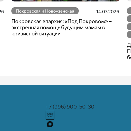
Покровская и Новоузенская
26
14.07.2026
Покровская епархия: «Под Покровом» –
экстренная помощь будущим мамам в
кризисной ситуации
Д
П
б
+7 (996) 900-50-30