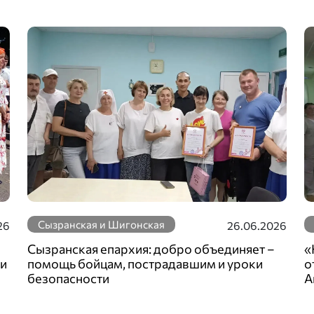
Сызранская и Шигонская
26
26.06.2026
Сызранская епархия: добро объединяет –
«
 и
помощь бойцам, пострадавшим и уроки
о
безопасности
А