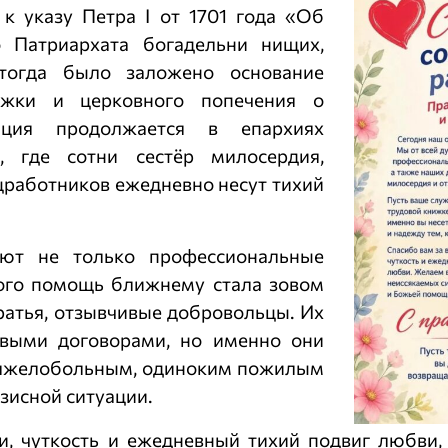
к указу Петра I от 1701 года «Об
 Патриархата богадельни нищих,
тогда было заложено основание
ержки и церковного попечения о
иция продолжается в епархиях
, где сотни сестёр милосердия,
работников ежедневно несут тихий
ают не только профессиональные
кого помощь ближнему стала зовом
ратья, отзывчивые добровольцы. Их
овыми договорами, но именно они
 тяжелобольным, одиноким пожилым
зисной ситуации.
и, чуткость и ежедневный тихий подвиг любви